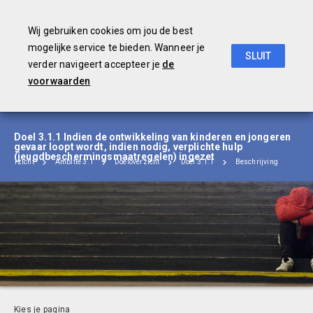
Wij gebruiken cookies om jou de best
mogelijke service te bieden. Wanneer je
SLUIT
verder navigeert accepteer je
de
Begroting
2019
voorwaarden
Doel 3.1.1 Indien de ontwikkeling van kinderen en jongeren
gevaar loopt wordt, indien nodig, verplichte hulp
(jeugdbeschermingsmaatregelen) ingezet
eoverzicht
Ambitie 3.1
Doeloverzicht
Doel 3.1.1
Beschrijving