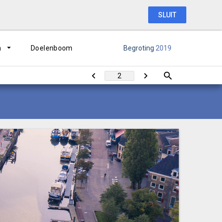
SLUIT
n
Doelenboom
Begroting
2019